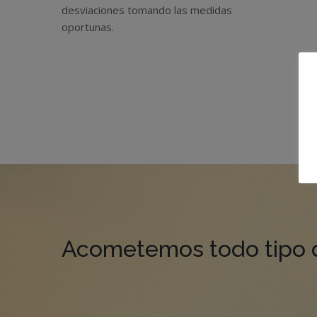
desviaciones tomando las medidas
oportunas.
Acometemos todo tipo 