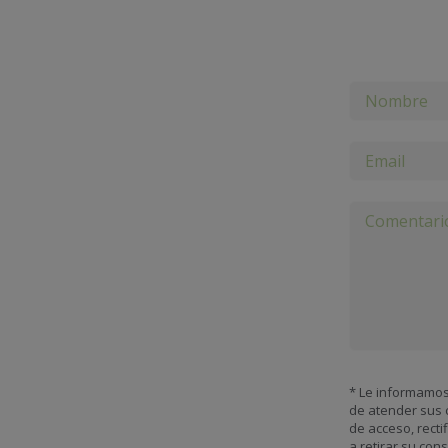
* Le informamos 
de atender sus c
de acceso, recti
a retirar su con