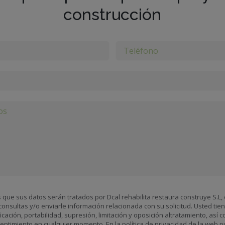
construcción
que sus datos serán tratados por Dcal rehabilita restaura construye S.L, c
onsultas y/o enviarle información relacionada con su solicitud. Usted tie
ficación, portabilidad, supresión, limitación y oposición altratamiento, así
sentimiento en cualquier momento. En la política de privacidad de la web